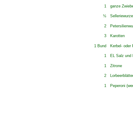
1
ganze Zwiebe
½
Selleriewurze
2
Petersilienwu
3
Karotten
1 Bund
Kerbel- oder 
1
EL Salz und 
1
Zitrone
2
Lorbeerblätte
1
Peperoni (we