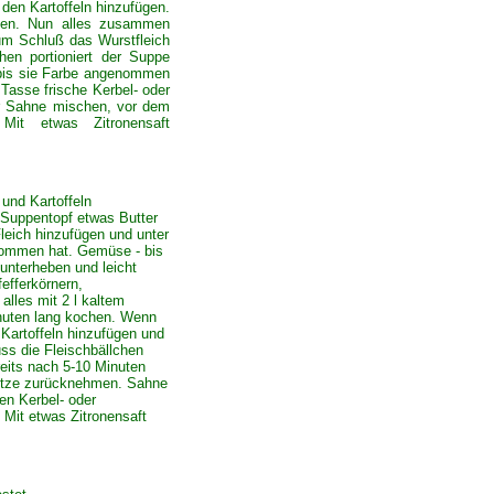
 den Kartoffeln hinzufügen.
ßen. Nun alles zusammen
um Schluß das Wurstfleich
hen portioniert der Suppe
 bis sie Farbe angenommen
Tasse frische Kerbel- oder
der Sahne mischen, vor dem
Mit etwas Zitronensaft
 und Kartoffeln
 Suppentopf etwas Butter
Fleich hinzufügen und unter
nommen hat. Gemüse - bis
 unterheben und leicht
efferkörnern,
alles mit 2 l kaltem
inuten lang kochen. Wenn
Kartoffeln hinzufügen und
ss die Fleischbällchen
reits nach 5-10 Minuten
Hitze zurücknehmen. Sahne
n Kerbel- oder
 Mit etwas Zitronensaft