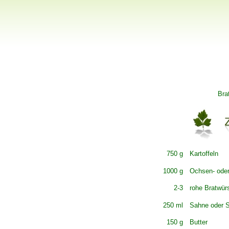
Bra
750 g
Kartoffeln
1000 g
Ochsen- oder
2-3
rohe Bratwür
250 ml
Sahne oder 
150 g
Butter