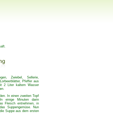
aft.
en, Zwiebel, Sellerie,
Lorbeerblätter, Pfeffer aus
t 2 Liter kaltem Wasser
en.
den. In einen zweiten Topf
ln einige Minuten darin
as Fleisch entnehmen, in
o das Suppengemüse. Nun
 die Suppe aus dem ersten