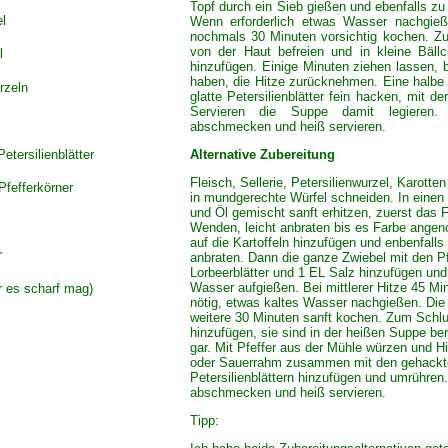
Topf durch ein Sieb gießen und ebenfalls zu
l
Wenn erforderlich etwas Wasser nachgie
nochmals 30 Minuten vorsichtig kochen. Z
von der Haut befreien und in kleine Bällc
l
hinzufügen. Einige Minuten ziehen lassen,
haben, die Hitze zurücknehmen. Eine halbe 
rzeln
glatte Petersilienblätter fein hacken, mit 
Servieren die Suppe damit legieren. 
abschmecken und heiß servieren.
Petersilienblätter
Alternative Zubereitung
Fleisch, Sellerie, Petersilienwurzel, Karotten
Pfefferkörner
in mundgerechte Würfel schneiden. In einen
und Öl gemischt sanft erhitzen, zuerst das 
Wenden, leicht anbraten bis es Farbe ange
auf die Kartoffeln hinzufügen und enbenfalls
r
anbraten. Dann die ganze Zwiebel mit den Pf
Lorbeerblätter und 1 EL Salz hinzufügen und 
Wasser aufgießen. Bei mittlerer Hitze 45 M
r es scharf mag)
nötig, etwas kaltes Wasser nachgießen. Die 
weitere 30 Minuten sanft kochen. Zum Schlu
hinzufügen, sie sind in der heißen Suppe be
gar. Mit Pfeffer aus der Mühle würzen und 
oder Sauerrahm zusammen mit den gehackte
Petersilienblättern hinzufügen und umrühren.
abschmecken und heiß servieren.
Tipp: